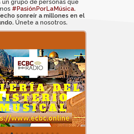
 un grupo de personas que
imos
#PasiónPorLaMúsica.
cho sonreír a millones en el
ndo.
Únete a nosotros.