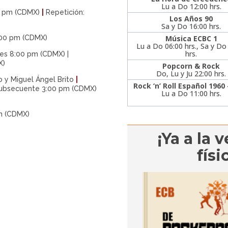
Lu a Do 12:00 hrs.
00 pm (CDMX)
|
Repetición:
Los Años 90
Sa y Do 16:00 hrs.
:00 pm (CDMX)
Música ECBC 1
Lu a Do 06:00 hrs., Sa y Do
hrs.
nes 8:00 pm (CDMX) |
X)
Popcorn & Rock
Do, Lu y Ju 22:00 hrs.
o y Miguel Ángel Brito
|
Rock ‘n’ Roll Español 1960
subsecuente 3:00 pm (CDMX)
Lu a Do 11:00 hrs.
m (CDMX)
¡Ya a la 
físi