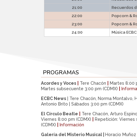
21:00
Recuerdos 
22:00
Popcorn & R
23:00
Popcorn & R
24:00
Música ECBC
PROGRAMAS
Acordes y Voces
|
Tere Chacón
|
Martes 8:00
Martes subsecuente 3:00 pm (CDMX)
|
Inform
ECBC News
| Tere Chacón, Norma Montalvo, 
Antonio Brito | Sábados 3:00 pm (CDMX)
El Círculo Beatle
|
Tere Chacón, Arturo Espin
Viernes 8:00 pm (CDMX)
|
Repetición: Viernes
(CDMX)
|
Información
Galería del Misterio Musical |
Horacio Muñoz 