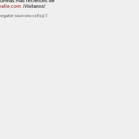
olumnas más recientes de
eatle.com
. ¡Visítanos!
regator sources=»1619″]