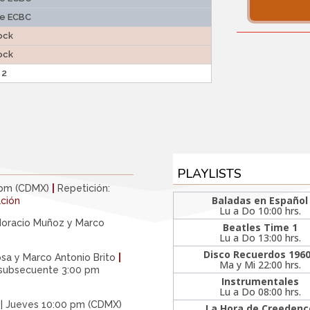
de ECBC
ock
ock
 2
PLAYLISTS
 pm (CDMX)
|
Repetición:
Baladas en Español
ación
Lu a Do 10:00 hrs.
Horacio Muñoz y Marco
Beatles Time 1
Lu a Do 13:00 hrs.
Disco Recuerdos 196
osa y Marco Antonio Brito
|
Ma y Mi 22:00 hrs.
 subsecuente 3:00 pm
Instrumentales
Lu a Do 08:00 hrs.
| Jueves 10:00 pm (CDMX)
La Hora de Creedenc