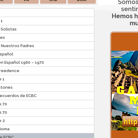
Somos
sent
Hemos he
 1
mu
Solistas
les
e Nuestros Padres
Español
 en Español 1960 – 1970
Creedence
e 1
 Stones
Recuerdos de ECBC
s 70
s 70
e 2
dioma
de ECBC