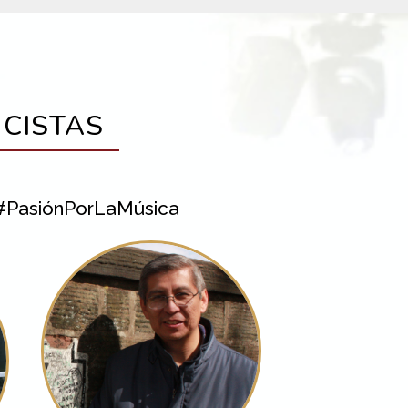
CISTAS
 #PasiónPorLaMúsica