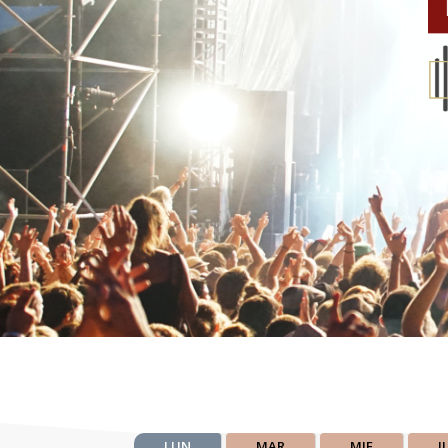
LUN
MAR
MIE
J