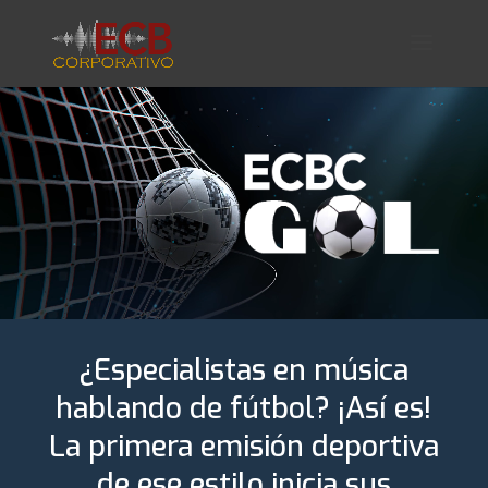
Reproductor
de
vídeo
¿Especialistas en música
hablando de fútbol? ¡Así es!
La primera emisión deportiva
de ese estilo inicia sus