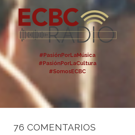
#PasiónPorLaMúsica
#PasiónPorLaCultura
#SomosECBC
76 COMENTARIOS