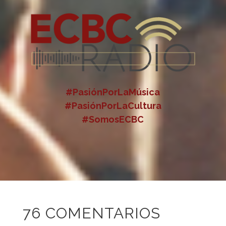
#PasiónPorLaMúsica
#PasiónPorLaCultura
#SomosECBC
76 COMENTARIOS