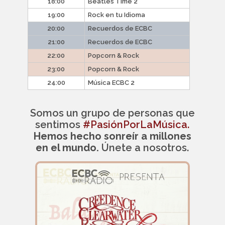
18:00
Beatles Time 2
19:00
Rock en tu Idioma
20:00
Recuerdos de ECBC
21:00
Recuerdos de ECBC
22:00
Popcorn & Rock
23:00
Popcorn & Rock
24:00
Música ECBC 2
Somos un grupo de personas que
sentimos
#PasiónPorLaMúsica.
Hemos hecho sonreír a millones
en el mundo.
Únete a nosotros.