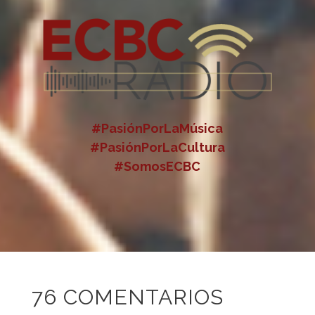
#PasiónPorLaMúsica
#PasiónPorLaCultura
#SomosECBC
76 COMENTARIOS